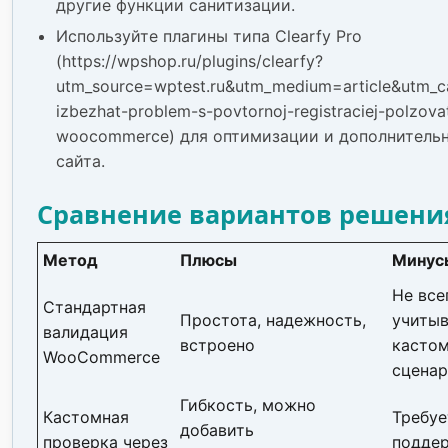
другие функции санитизации.
Используйте плагины типа Clearfy Pro
(https://wpshop.ru/plugins/clearfy?
utm_source=wptest.ru&utm_medium=article&utm_
izbezhat-problem-s-povtornoj-registraciej-polzovat
woocommerce) для оптимизации и дополнитель
сайта.
Сравнение вариантов решени
Метод
Плюсы
Минус
Не все
Стандартная
Простота, надежность,
учитыв
валидация
встроено
касто
WooCommerce
сцена
Гибкость, можно
Кастомная
Требуе
добавить
проверка через
подде