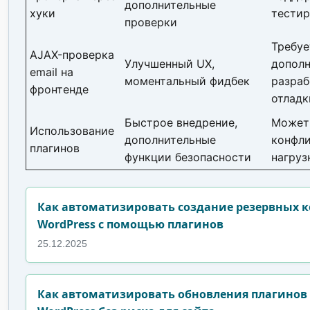
дополнительные
хуки
тестир
проверки
Требуе
AJAX-проверка
Улучшенный UX,
допол
email на
моментальный фидбек
разраб
фронтенде
отладк
Быстрое внедрение,
Может
Использование
дополнительные
конфл
плагинов
функции безопасности
нагруз
Как автоматизировать создание резервных 
WordPress с помощью плагинов
25.12.2025
Как автоматизировать обновления плагинов 