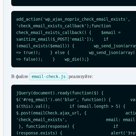
add_action('wp_ajax_nopriv_check_email_exists', 
'check_email_exists_callback');function 
check_email_exists_callback() {    $email = 
sanitize_email($_POST['email']);    if 
(email_exists($email)) {        wp_send_json(arra
=> true));    } else {        wp_send_json(array(
=> false));    }    wp_die();}
В файле
реализуйте:
email-check.js
jQuery(document).ready(function($) {    
$('#reg_email').on('blur', function() {        va
$(this).val();        if (email.length > 5) {    
$.post(emailCheck.ajax_url, {                acti
'check_email_exists',                email: email
 }, function(response) {                if 
(response.exists) {                    alert('Это