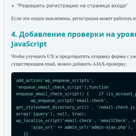
"Разрешить регистрацию на странице входа"
Если эти опции выключены, регистрация может работать н
4. Добавление проверки на уров
JavaScript
Чтобы улучшить UX и предотвратить отправку формы с уж
существующим email, можно добавить AJAX-проверку:
add_action('wp_enqueue_scripts', 
'enqueue_email_check_script');function 
enqueue_email_check_script() {    if (is_account_
      wp_enqueue_script('email-check', 
get_stylesheet_directory_uri() . '/email-check.js
array('jquery'), null, true);        
wp_localize_script('email-check', 'emailCheck', a
      'ajax_url' => admin_url('admin-ajax.php'), 
   }}