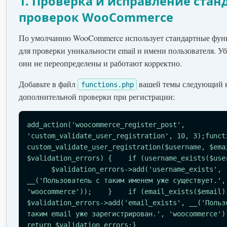
1. Проверка и исправление ста
проверок WooCommerce
По умолчанию WooCommerce использует стандартные фун
для проверки уникальности email и имени пользователя. Уб
они не переопределены и работают корректно.
Добавьте в файл
вашей темы следующий к
functions.php
дополнительной проверки при регистрации:
add_action('woocommerce_register_post', 
'custom_validate_user_registration', 10, 3);funct
custom_validate_user_registration($username, $ema
$validation_errors) {    if (username_exists($use
      $validation_errors->add('username_exists', 
__('Пользователь с таким именем уже существует.',
'woocommerce'));    }    if (email_exists($email)
$validation_errors->add('email_exists', __('Польз
таким email уже зарегистрирован.', 'woocommerce')
return $validation_errors;}