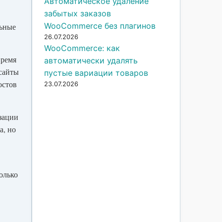
Автоматическое удаление
забытых заказов
WooCommerce без плагинов
льные
26.07.2026
WooCommerce: как
время
автоматически удалять
 сайты
пустые вариации товаров
остов
23.07.2026
зации
а, но
олько