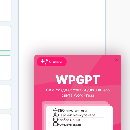
×
AI-плагин
WPGPT
Сам создает статьи для вашего
сайта WordPress
SEO и мета-теги
Парсинг конкурентов
Изображения
Комментарии