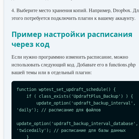
4. Выберите место хранения копий. Например, Dropbox. Дл
этого потребуется подключить плагин к вашему аккаунту.
Пример настройки расписания
через код
Если нужно программно изменить расписание, можно
использовать следующий код. Добавьте его в functions.php
вашей темы или в отдельный плагин:
function wptest_set_updraft_schedule() {

    if ( class_exists('UpdraftPlus_Backup') ) {

        update_option('updraft_backup_interval', 
'daily'); // расписание для файлов

update_option('updraft_backup_interval_database',
'twicedaily'); // расписание для базы данных

    }
