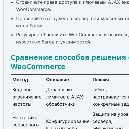
Ограничьте права доступа к ключевым AJAX-эн
WooCommerce.
Проверяйте нагрузку на сервер при массовых о
их на батчи.
Регулярно обновляйте WooCommerce и плагины 
известных багов и уязвимостей.
Сравнение способов решения 
WooCommerce
Метод
Описание
Плюсы
Кодовое
Добавление
Гибко,
ограничение
лимитов в AJAX-
настраивается 
частоты
обработчики
конкретные за
Защита на уров
Настройка
Конфигурирование
сервера,
серверного
Nginx/Apache
эффективное