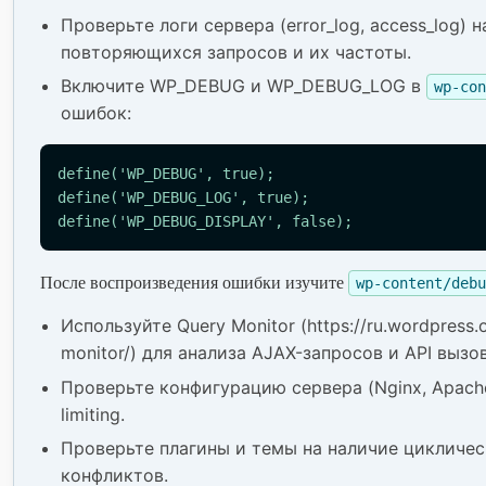
Проверьте логи сервера (error_log, access_log) 
повторяющихся запросов и их частоты.
Включите WP_DEBUG и WP_DEBUG_LOG в
wp-con
ошибок:
define('WP_DEBUG', true);

define('WP_DEBUG_LOG', true);

define('WP_DEBUG_DISPLAY', false);
После воспроизведения ошибки изучите
wp-content/debu
Используйте Query Monitor (https://ru.wordpress.o
monitor/) для анализа AJAX-запросов и API вызо
Проверьте конфигурацию сервера (Nginx, Apache
limiting.
Проверьте плагины и темы на наличие цикличес
конфликтов.