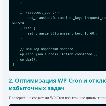
    }

    if ($request_count) {

        set_transient($transient_key, $request_count + 1, 60); // 1 
минута

    } else {

        set_transient($transient_key, 1, 60);

    }

    // Ваш код обработки запроса

    wp_send_json_success('Action completed');

    wp_die();

}
2. Оптимизация WP-Cron и откл
избыточных задач
Проверьте, не создает ли WP-Cron избыточные циклы запро