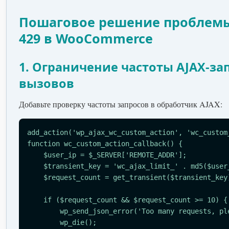
Пошаговое решение проблем
429 в WooCommerce
1. Ограничение частоты AJAX-зап
вызовов
Добавьте проверку частоты запросов в обработчик AJAX:
add_action('wp_ajax_wc_custom_action', 'wc_custom_
function wc_custom_action_callback() {

    $user_ip = $_SERVER['REMOTE_ADDR'];

    $transient_key = 'wc_ajax_limit_' . md5($user_ip);

    $request_count = get_transient($transient_key);

    if ($request_count && $request_count >= 10) {

        wp_send_json_error('Too many requests, please wait.');

        wp_die();
