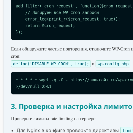
add_filter('cron_request', function($cron_request)
    // Логируем все WP-Cron запросы

    error_log(print_r($cron_request, true));

    return $cron_request;

});
Если обнаружите частые повторения, отключите WP-Cron 
cron:
в
,
define('DISABLE_WP_CRON', true);
wp-config.php
* * * * * wget -q -O - https://ваш-сайт.ru/wp-cro
>/dev/null 2>&1
3. Проверка и настройка лимито
Проверьте лимиты rate limiting на сервере:
Для Nginx в конфиге проверьте директивы
limi