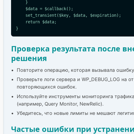
    }

    $data = $callback();

    set_transient($key, $data, $expiration);

    return $data;

}
Проверка результата после в
решения
Повторите операцию, которая вызывала ошибку
Проверьте логи сервера и WP_DEBUG_LOG на от
повторяющихся ошибок.
Используйте инструменты мониторинга трафика
(например, Query Monitor, NewRelic).
Убедитесь, что новые лимиты не мешают легит
Частые ошибки при устранен