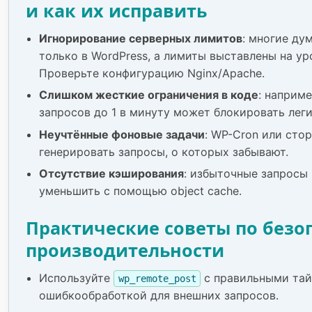
и как их исправить
Игнорирование серверных лимитов
: многие ду
только в WordPress, а лимиты выставлены на ур
Проверьте конфигурацию Nginx/Apache.
Слишком жесткие ограничения в коде
: наприм
запросов до 1 в минуту может блокировать лег
Неучтённые фоновые задачи
: WP-Cron или сто
генерировать запросы, о которых забывают.
Отсутствие кэширования
: избыточные запросы
уменьшить с помощью object cache.
Практические советы по безо
производительности
Используйте
с правильными та
wp_remote_post
ошибкообработкой для внешних запросов.