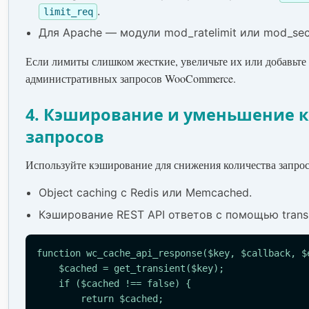
.
limit_req
Для Apache — модули mod_ratelimit или mod_secu
Если лимиты слишком жесткие, увеличьте их или добавьте
административных запросов WooCommerce.
4. Кэширование и уменьшение 
запросов
Используйте кэширование для снижения количества запросо
Object caching с Redis или Memcached.
Кэширование REST API ответов с помощью transi
function wc_cache_api_response($key, $callback, $e
    $cached = get_transient($key);

    if ($cached !== false) {

        return $cached;
