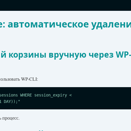
: автоматическое удален
ий корзины вручную через WP
пользовать WP-CLI:
sessions WHERE session_expiry < 
1 DAY));"
ь процесс.